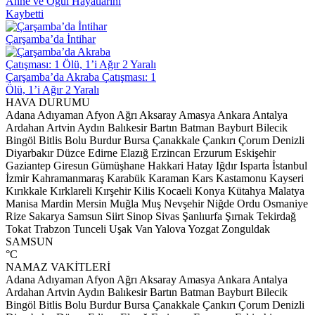
Anne ve Oğul Hayatlarını
Kaybetti
Çarşamba’da İntihar
Çarşamba’da Akraba Çatışması: 1
Ölü, 1’i Ağır 2 Yaralı
HAVA DURUMU
Adana
Adıyaman
Afyon
Ağrı
Aksaray
Amasya
Ankara
Antalya
Ardahan
Artvin
Aydın
Balıkesir
Bartın
Batman
Bayburt
Bilecik
Bingöl
Bitlis
Bolu
Burdur
Bursa
Çanakkale
Çankırı
Çorum
Denizli
Diyarbakır
Düzce
Edirne
Elazığ
Erzincan
Erzurum
Eskişehir
Gaziantep
Giresun
Gümüşhane
Hakkari
Hatay
Iğdır
Isparta
İstanbul
İzmir
Kahramanmaraş
Karabük
Karaman
Kars
Kastamonu
Kayseri
Kırıkkale
Kırklareli
Kırşehir
Kilis
Kocaeli
Konya
Kütahya
Malatya
Manisa
Mardin
Mersin
Muğla
Muş
Nevşehir
Niğde
Ordu
Osmaniye
Rize
Sakarya
Samsun
Siirt
Sinop
Sivas
Şanlıurfa
Şırnak
Tekirdağ
Tokat
Trabzon
Tunceli
Uşak
Van
Yalova
Yozgat
Zonguldak
SAMSUN
°C
NAMAZ VAKİTLERİ
Adana
Adıyaman
Afyon
Ağrı
Aksaray
Amasya
Ankara
Antalya
Ardahan
Artvin
Aydın
Balıkesir
Bartın
Batman
Bayburt
Bilecik
Bingöl
Bitlis
Bolu
Burdur
Bursa
Çanakkale
Çankırı
Çorum
Denizli