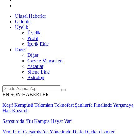
Ulusal Haberler
Galeriler
Üyelik
Üyelik
Profil
İçerik Ekle
Diğer
Diğer
Gazete Manşetleri
Yazarlar
Sitene Ekle
Astroloji
EN SON HABERLER
Keşif Kampüsü Takımları Teknofest Şanlıurfa Finalinde Yarışmaya
Hak Kazandı
Samsun’da ‘Bu Kampta Hayat Var’
Yeni Parti Çarşamba’da Yönetimde Dikkat Çeken İsimler