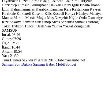
Diyarbakır
Düzce
Edirne
Elazığ
Erzincan
Erzurum
Eskişehir
Gaziantep
Giresun
Gümüşhane
Hakkari
Hatay
Iğdır
Isparta
İstanbul
İzmir
Kahramanmaraş
Karabük
Karaman
Kars
Kastamonu
Kayseri
Kırıkkale
Kırklareli
Kırşehir
Kilis
Kocaeli
Konya
Kütahya
Malatya
Manisa
Mardin
Mersin
Muğla
Muş
Nevşehir
Niğde
Ordu
Osmaniye
Rize
Sakarya
Samsun
Siirt
Sinop
Sivas
Şanlıurfa
Şırnak
Tekirdağ
Tokat
Trabzon
Tunceli
Uşak
Van
Yalova
Yozgat
Zonguldak
SAMSUN
İmsak
03:26
Güneş
05:26
Öğle
12:50
İkindi
16:44
Akşam
19:54
Yatsı
21:39
Tüm Hakları Saklıdır © Aralık 2018 Habercarsamba.net
Samsun Son Dakika
Samsun Haber
Mobil Sohbet