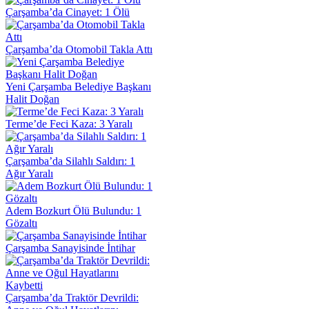
Çarşamba’da Cinayet: 1 Ölü
Çarşamba’da Otomobil Takla Attı
Yeni Çarşamba Belediye Başkanı
Halit Doğan
Terme’de Feci Kaza: 3 Yaralı
Çarşamba’da Silahlı Saldırı: 1
Ağır Yaralı
Adem Bozkurt Ölü Bulundu: 1
Gözaltı
Çarşamba Sanayisinde İntihar
Çarşamba’da Traktör Devrildi: