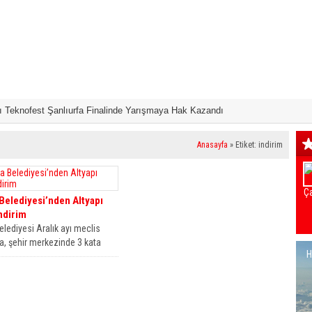
 Teknofest Şanlıurfa Finalinde Yarışmaya Hak Kazandı
Samsun’da ‘Bu K
Anasayfa
»
Etiket: indirim
Ça
elediyesi’nden Altyapı
ndirim
lediyesi Aralık ayı meclis
a, şehir merkezinde 3 kata
H
an vatandaşlara altyapı...