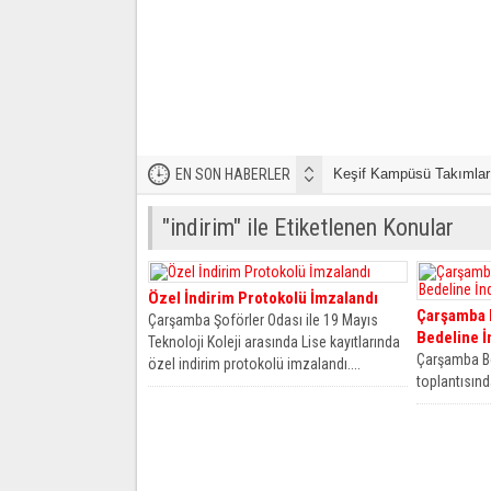
EN SON HABERLER
Keşif Kampüsü Takımları
"indirim" ile Etiketlenen Konular
Özel İndirim Protokolü İmzalandı
Çarşamba B
Çarşamba Şoförler Odası ile 19 Mayıs
Bedeline İ
Teknoloji Koleji arasında Lise kayıtlarında
Çarşamba Be
özel indirim protokolü imzalandı....
toplantısınd
kadar ev yap