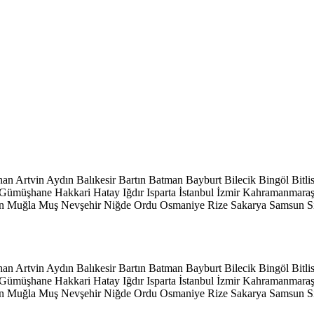
han
Artvin
Aydın
Balıkesir
Bartın
Batman
Bayburt
Bilecik
Bingöl
Bitli
Gümüşhane
Hakkari
Hatay
Iğdır
Isparta
İstanbul
İzmir
Kahramanmara
n
Muğla
Muş
Nevşehir
Niğde
Ordu
Osmaniye
Rize
Sakarya
Samsun
S
han
Artvin
Aydın
Balıkesir
Bartın
Batman
Bayburt
Bilecik
Bingöl
Bitli
Gümüşhane
Hakkari
Hatay
Iğdır
Isparta
İstanbul
İzmir
Kahramanmara
n
Muğla
Muş
Nevşehir
Niğde
Ordu
Osmaniye
Rize
Sakarya
Samsun
S