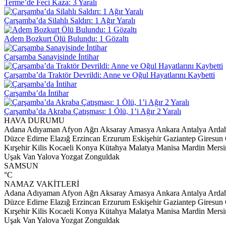
Terme’de Feci Kaza: 3 Yaralı
Çarşamba’da Silahlı Saldırı: 1 Ağır Yaralı
Adem Bozkurt Ölü Bulundu: 1 Gözaltı
Çarşamba Sanayisinde İntihar
Çarşamba’da Traktör Devrildi: Anne ve Oğul Hayatlarını Kaybetti
Çarşamba’da İntihar
Çarşamba’da Akraba Çatışması: 1 Ölü, 1’i Ağır 2 Yaralı
HAVA DURUMU
Adana
Adıyaman
Afyon
Ağrı
Aksaray
Amasya
Ankara
Antalya
Arda
Düzce
Edirne
Elazığ
Erzincan
Erzurum
Eskişehir
Gaziantep
Giresun
Kırşehir
Kilis
Kocaeli
Konya
Kütahya
Malatya
Manisa
Mardin
Mersi
Uşak
Van
Yalova
Yozgat
Zonguldak
SAMSUN
°C
NAMAZ VAKİTLERİ
Adana
Adıyaman
Afyon
Ağrı
Aksaray
Amasya
Ankara
Antalya
Arda
Düzce
Edirne
Elazığ
Erzincan
Erzurum
Eskişehir
Gaziantep
Giresun
Kırşehir
Kilis
Kocaeli
Konya
Kütahya
Malatya
Manisa
Mardin
Mersi
Uşak
Van
Yalova
Yozgat
Zonguldak