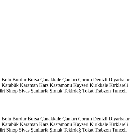
s
Bolu
Burdur
Bursa
Çanakkale
Çankırı
Çorum
Denizli
Diyarbakır
ş
Karabük
Karaman
Kars
Kastamonu
Kayseri
Kırıkkale
Kırklareli
iirt
Sinop
Sivas
Şanlıurfa
Şırnak
Tekirdağ
Tokat
Trabzon
Tunceli
s
Bolu
Burdur
Bursa
Çanakkale
Çankırı
Çorum
Denizli
Diyarbakır
ş
Karabük
Karaman
Kars
Kastamonu
Kayseri
Kırıkkale
Kırklareli
iirt
Sinop
Sivas
Şanlıurfa
Şırnak
Tekirdağ
Tokat
Trabzon
Tunceli