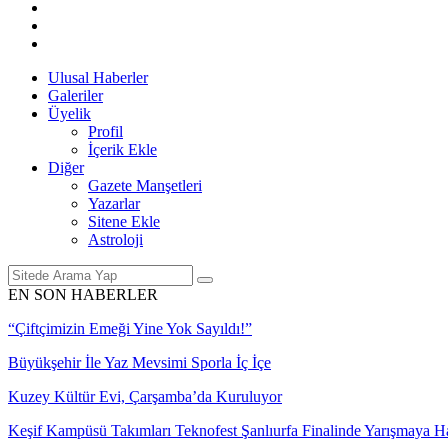
Ulusal Haberler
Galeriler
Üyelik
Profil
İçerik Ekle
Diğer
Gazete Manşetleri
Yazarlar
Sitene Ekle
Astroloji
EN SON HABERLER
“Çiftçimizin Emeği Yine Yok Sayıldı!”
Büyükşehir İle Yaz Mevsimi Sporla İç İçe
Kuzey Kültür Evi, Çarşamba’da Kuruluyor
Keşif Kampüsü Takımları Teknofest Şanlıurfa Finalinde Yarışmaya 