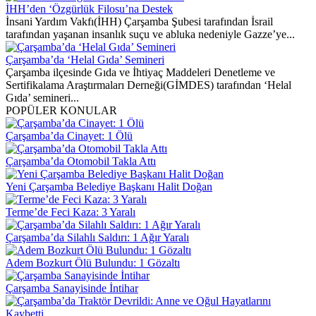
İHH’den ‘Özgürlük Filosu’na Destek
İnsani Yardım Vakfı(İHH) Çarşamba Şubesi tarafından İsrail
tarafından yaşanan insanlık suçu ve abluka nedeniyle Gazze’ye...
Çarşamba’da ‘Helal Gıda’ Semineri
Çarşamba ilçesinde Gıda ve İhtiyaç Maddeleri Denetleme ve
Sertifikalama Araştırmaları Derneği(GİMDES) tarafından ‘Helal
Gıda’ semineri...
POPÜLER KONULAR
Çarşamba’da Cinayet: 1 Ölü
Çarşamba’da Otomobil Takla Attı
Yeni Çarşamba Belediye Başkanı Halit Doğan
Terme’de Feci Kaza: 3 Yaralı
Çarşamba’da Silahlı Saldırı: 1 Ağır Yaralı
Adem Bozkurt Ölü Bulundu: 1 Gözaltı
Çarşamba Sanayisinde İntihar