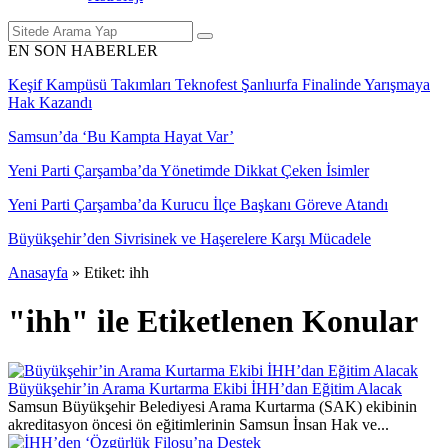
EN SON HABERLER
Keşif Kampüsü Takımları Teknofest Şanlıurfa Finalinde Yarışmaya
Hak Kazandı
Samsun’da ‘Bu Kampta Hayat Var’
Yeni Parti Çarşamba’da Yönetimde Dikkat Çeken İsimler
Yeni Parti Çarşamba’da Kurucu İlçe Başkanı Göreve Atandı
Büyükşehir’den Sivrisinek ve Haşerelere Karşı Mücadele
Anasayfa
»
Etiket: ihh
"ihh" ile Etiketlenen Konular
Büyükşehir’in Arama Kurtarma Ekibi İHH’dan Eğitim Alacak
Samsun Büyükşehir Belediyesi Arama Kurtarma (SAK) ekibinin
akreditasyon öncesi ön eğitimlerinin Samsun İnsan Hak ve...