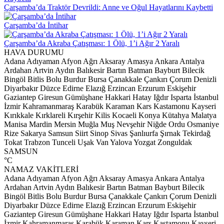
Çarşamba’da Traktör Devrildi: Anne ve Oğul Hayatlarını Kaybetti
Çarşamba’da İntihar
Çarşamba’da Akraba Çatışması: 1 Ölü, 1’i Ağır 2 Yaralı
HAVA DURUMU
Adana
Adıyaman
Afyon
Ağrı
Aksaray
Amasya
Ankara
Antalya
Ardahan
Artvin
Aydın
Balıkesir
Bartın
Batman
Bayburt
Bilecik
Bingöl
Bitlis
Bolu
Burdur
Bursa
Çanakkale
Çankırı
Çorum
Denizli
Diyarbakır
Düzce
Edirne
Elazığ
Erzincan
Erzurum
Eskişehir
Gaziantep
Giresun
Gümüşhane
Hakkari
Hatay
Iğdır
Isparta
İstanbul
İzmir
Kahramanmaraş
Karabük
Karaman
Kars
Kastamonu
Kayseri
Kırıkkale
Kırklareli
Kırşehir
Kilis
Kocaeli
Konya
Kütahya
Malatya
Manisa
Mardin
Mersin
Muğla
Muş
Nevşehir
Niğde
Ordu
Osmaniye
Rize
Sakarya
Samsun
Siirt
Sinop
Sivas
Şanlıurfa
Şırnak
Tekirdağ
Tokat
Trabzon
Tunceli
Uşak
Van
Yalova
Yozgat
Zonguldak
SAMSUN
°C
NAMAZ VAKİTLERİ
Adana
Adıyaman
Afyon
Ağrı
Aksaray
Amasya
Ankara
Antalya
Ardahan
Artvin
Aydın
Balıkesir
Bartın
Batman
Bayburt
Bilecik
Bingöl
Bitlis
Bolu
Burdur
Bursa
Çanakkale
Çankırı
Çorum
Denizli
Diyarbakır
Düzce
Edirne
Elazığ
Erzincan
Erzurum
Eskişehir
Gaziantep
Giresun
Gümüşhane
Hakkari
Hatay
Iğdır
Isparta
İstanbul
İzmir
Kahramanmaraş
Karabük
Karaman
Kars
Kastamonu
Kayseri