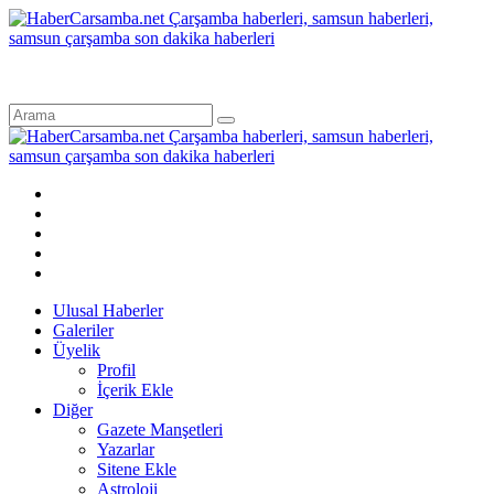
Ulusal Haberler
Galeriler
Üyelik
Profil
İçerik Ekle
Diğer
Gazete Manşetleri
Yazarlar
Sitene Ekle
Astroloji