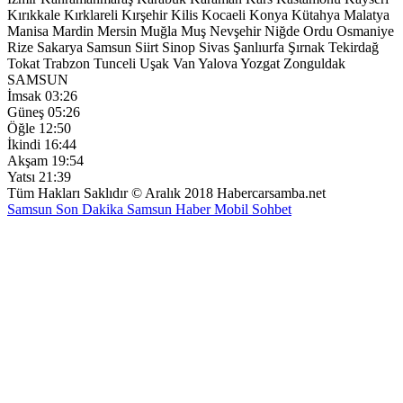
Kırıkkale
Kırklareli
Kırşehir
Kilis
Kocaeli
Konya
Kütahya
Malatya
Manisa
Mardin
Mersin
Muğla
Muş
Nevşehir
Niğde
Ordu
Osmaniye
Rize
Sakarya
Samsun
Siirt
Sinop
Sivas
Şanlıurfa
Şırnak
Tekirdağ
Tokat
Trabzon
Tunceli
Uşak
Van
Yalova
Yozgat
Zonguldak
SAMSUN
İmsak
03:26
Güneş
05:26
Öğle
12:50
İkindi
16:44
Akşam
19:54
Yatsı
21:39
Tüm Hakları Saklıdır © Aralık 2018 Habercarsamba.net
Samsun Son Dakika
Samsun Haber
Mobil Sohbet