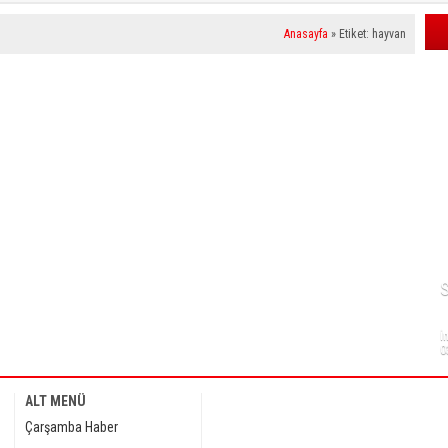
Anasayfa
»
Etiket: hayvan
H
N
İ
0
ALT MENÜ
Çarşamba Haber