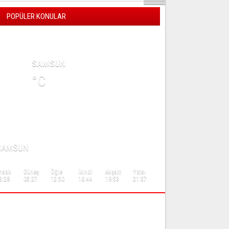
POPÜLER KONULAR
AVA DURUMU
SAMSUN
°C
AMAZ VAKİTLERİ
SAMSUN
msak
Güneş
Öğle
İkindi
Akşam
Yatsı
3:28
05:27
12:50
16:44
19:53
21:37