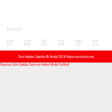
NAMAZ VAKİTLERİ
SAMSUN
İmsak
Güneş
Öğle
İkindi
Akşam
Yatsı
03:31
05:29
12:50
16:43
19:51
21:34
Tüm Hakları Saklıdır © Aralık 2018 Habercarsamba.net
Samsun Son Dakika
Samsun Haber
Mobil Sohbet