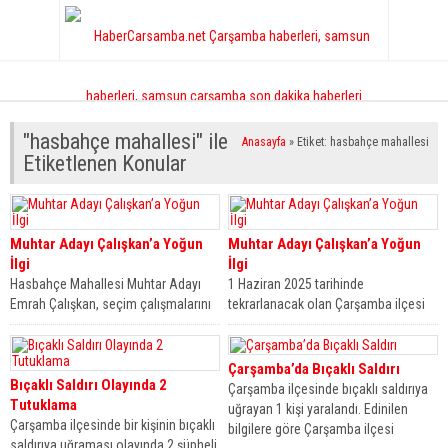
"hasbahçe mahallesi" ile
Anasayfa
»
Etiket: hasbahçe mahallesi
Etiketlenen Konular
Muhtar Adayı Çalışkan’a Yoğun
Muhtar Adayı Çalışkan’a Yoğun
İlgi
İlgi
Hasbahçe Mahallesi Muhtar Adayı
1 Haziran 2025 tarihinde
Emrah Çalışkan, seçim çalışmalarını
tekrarlanacak olan Çarşamba ilçesi
sürdürürken mahalleli tarafından
Hasbahçe Mahallesi seçimlerinde
yoğun ilgi görüyor. 1...
muhtar adayı olan Emrah...
Çarşamba’da Bıçaklı Saldırı
Bıçaklı Saldırı Olayında 2
Çarşamba ilçesinde bıçaklı saldırıya
Tutuklama
uğrayan 1 kişi yaralandı. Edinilen
Çarşamba ilçesinde bir kişinin bıçaklı
bilgilere göre Çarşamba ilçesi
saldırıya uğraması olayında 2 şüpheli