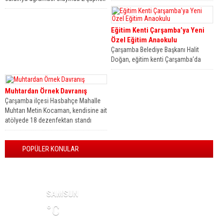
Hasbahçe Mahallesi...
tutuklanarak cezaevine gönderildi.
Olay önceki...
Eğitim Kenti Çarşamba’ya Yeni
Özel Eğitim Anaokulu
Çarşamba Belediye Başkanı Halit
Doğan, eğitim kenti Çarşamba’da
Hasbahçe Özel Eğitim Anaokulu’nun
inşaatına başlandığının müjdesini...
Muhtardan Örnek Davranış
Çarşamba ilçesi Hasbahçe Mahalle
Muhtarı Metin Kocaman, kendisine ait
atölyede 18 dezenfektan standı
yaparak camilere...
POPÜLER KONULAR
HAVA DURUMU
SAMSUN
°C