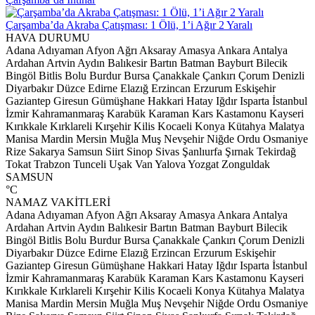
Çarşamba’da Akraba Çatışması: 1 Ölü, 1’i Ağır 2 Yaralı
HAVA DURUMU
Adana
Adıyaman
Afyon
Ağrı
Aksaray
Amasya
Ankara
Antalya
Ardahan
Artvin
Aydın
Balıkesir
Bartın
Batman
Bayburt
Bilecik
Bingöl
Bitlis
Bolu
Burdur
Bursa
Çanakkale
Çankırı
Çorum
Denizli
Diyarbakır
Düzce
Edirne
Elazığ
Erzincan
Erzurum
Eskişehir
Gaziantep
Giresun
Gümüşhane
Hakkari
Hatay
Iğdır
Isparta
İstanbul
İzmir
Kahramanmaraş
Karabük
Karaman
Kars
Kastamonu
Kayseri
Kırıkkale
Kırklareli
Kırşehir
Kilis
Kocaeli
Konya
Kütahya
Malatya
Manisa
Mardin
Mersin
Muğla
Muş
Nevşehir
Niğde
Ordu
Osmaniye
Rize
Sakarya
Samsun
Siirt
Sinop
Sivas
Şanlıurfa
Şırnak
Tekirdağ
Tokat
Trabzon
Tunceli
Uşak
Van
Yalova
Yozgat
Zonguldak
SAMSUN
°C
NAMAZ VAKİTLERİ
Adana
Adıyaman
Afyon
Ağrı
Aksaray
Amasya
Ankara
Antalya
Ardahan
Artvin
Aydın
Balıkesir
Bartın
Batman
Bayburt
Bilecik
Bingöl
Bitlis
Bolu
Burdur
Bursa
Çanakkale
Çankırı
Çorum
Denizli
Diyarbakır
Düzce
Edirne
Elazığ
Erzincan
Erzurum
Eskişehir
Gaziantep
Giresun
Gümüşhane
Hakkari
Hatay
Iğdır
Isparta
İstanbul
İzmir
Kahramanmaraş
Karabük
Karaman
Kars
Kastamonu
Kayseri
Kırıkkale
Kırklareli
Kırşehir
Kilis
Kocaeli
Konya
Kütahya
Malatya
Manisa
Mardin
Mersin
Muğla
Muş
Nevşehir
Niğde
Ordu
Osmaniye