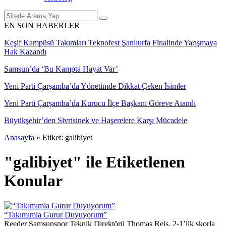
EN SON HABERLER
Keşif Kampüsü Takımları Teknofest Şanlıurfa Finalinde Yarışmaya
Hak Kazandı
Samsun’da ‘Bu Kampta Hayat Var’
Yeni Parti Çarşamba’da Yönetimde Dikkat Çeken İsimler
Yeni Parti Çarşamba’da Kurucu İlçe Başkanı Göreve Atandı
Büyükşehir’den Sivrisinek ve Haşerelere Karşı Mücadele
Anasayfa
»
Etiket: galibiyet
"galibiyet" ile Etiketlenen
Konular
“Takımımla Gurur Duyuyorum”
Reeder Samsunspor Teknik Direktörü Thomas Reis, 2-1’lik skorla