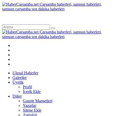
Ulusal Haberler
Galeriler
Üyelik
Profil
İçerik Ekle
Diğer
Gazete Manşetleri
Yazarlar
Sitene Ekle
Astroloji