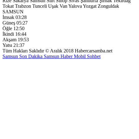
Rize
Sakarya
Samsun
Siirt
Sinop
Sivas
Şanlıurfa
Şırnak
Tekirdağ
Tokat
Trabzon
Tunceli
Uşak
Van
Yalova
Yozgat
Zonguldak
SAMSUN
İmsak
03:28
Güneş
05:27
Öğle
12:50
İkindi
16:44
Akşam
19:53
Yatsı
21:37
Tüm Hakları Saklıdır © Aralık 2018 Habercarsamba.net
Samsun Son Dakika
Samsun Haber
Mobil Sohbet