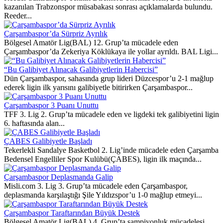
kazanılan Trabzonspor müsabakası sonrası açıklamalarda bulundu.
Reeder...
Çarşambaspor’da Sürpriz Ayrılık
Bölgesel Amatör Lig(BAL) 12. Grup’ta mücadele eden
Çarşambaspor’da Zekeriya Köklükaya ile yollar ayrıldı. BAL Ligi...
“Bu Galibiyet Alınacak Galibiyetlerin Habercisi”
Dün Çarşambaspor, sahasında grup lideri Düzcespor’u 2-1 mağlup
ederek ligin ilk yarısını galibiyetle bitirirken Çarşambaspor...
Çarşambaspor 3 Puanı Unuttu
TFF 3. Lig 2. Grup’ta mücadele eden ve ligdeki tek galibiyetini ligin
6. haftasında alan...
ÇABES Galibiyetle Başladı
Tekerlekli Sandalye Basketbol 2. Lig’inde mücadele eden Çarşamba
Bedensel Engelliler Spor Kulübü(ÇABES), ligin ilk maçında...
Çarşambaspor Deplasmanda Galip
Misli.com 3. Lig 3. Grup’ta mücadele eden Çarşambaspor,
deplasmanda karşılaştığı Şile Yıldızspor’u 1-0 mağlup etmeyi...
Çarşambaspor Taraftarından Büyük Destek
Bölgesel Amatör Lig(BAL) 4. Grup’ta şampiyonluk mücadelesi