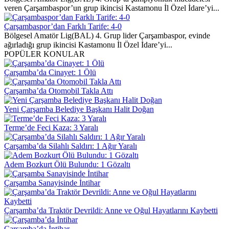
veren Çarşambaspor’un grup ikincisi Kastamonu İl Özel İdare’yi...
Çarşambaspor’dan Farklı Tarife: 4-0
Bölgesel Amatör Lig(BAL) 4. Grup lider Çarşambaspor, evinde
ağırladığı grup ikincisi Kastamonu İl Özel İdare’yi...
POPÜLER KONULAR
Çarşamba’da Cinayet: 1 Ölü
Çarşamba’da Otomobil Takla Attı
Yeni Çarşamba Belediye Başkanı Halit Doğan
Terme’de Feci Kaza: 3 Yaralı
Çarşamba’da Silahlı Saldırı: 1 Ağır Yaralı
Adem Bozkurt Ölü Bulundu: 1 Gözaltı
Çarşamba Sanayisinde İntihar
Çarşamba’da Traktör Devrildi: Anne ve Oğul Hayatlarını Kaybetti
Çarşamba’da İntihar