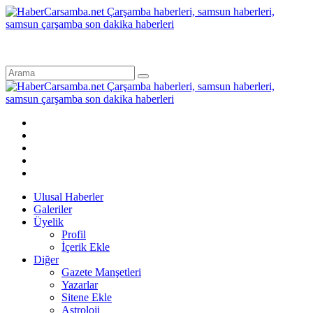
Ulusal Haberler
Galeriler
Üyelik
Profil
İçerik Ekle
Diğer
Gazete Manşetleri
Yazarlar
Sitene Ekle
Astroloji