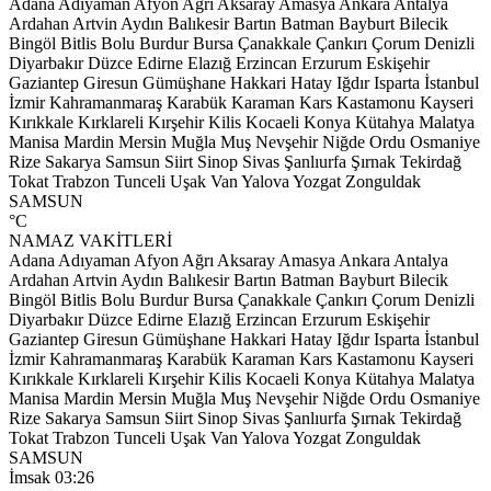
Adana
Adıyaman
Afyon
Ağrı
Aksaray
Amasya
Ankara
Antalya
Ardahan
Artvin
Aydın
Balıkesir
Bartın
Batman
Bayburt
Bilecik
Bingöl
Bitlis
Bolu
Burdur
Bursa
Çanakkale
Çankırı
Çorum
Denizli
Diyarbakır
Düzce
Edirne
Elazığ
Erzincan
Erzurum
Eskişehir
Gaziantep
Giresun
Gümüşhane
Hakkari
Hatay
Iğdır
Isparta
İstanbul
İzmir
Kahramanmaraş
Karabük
Karaman
Kars
Kastamonu
Kayseri
Kırıkkale
Kırklareli
Kırşehir
Kilis
Kocaeli
Konya
Kütahya
Malatya
Manisa
Mardin
Mersin
Muğla
Muş
Nevşehir
Niğde
Ordu
Osmaniye
Rize
Sakarya
Samsun
Siirt
Sinop
Sivas
Şanlıurfa
Şırnak
Tekirdağ
Tokat
Trabzon
Tunceli
Uşak
Van
Yalova
Yozgat
Zonguldak
SAMSUN
°C
NAMAZ VAKİTLERİ
Adana
Adıyaman
Afyon
Ağrı
Aksaray
Amasya
Ankara
Antalya
Ardahan
Artvin
Aydın
Balıkesir
Bartın
Batman
Bayburt
Bilecik
Bingöl
Bitlis
Bolu
Burdur
Bursa
Çanakkale
Çankırı
Çorum
Denizli
Diyarbakır
Düzce
Edirne
Elazığ
Erzincan
Erzurum
Eskişehir
Gaziantep
Giresun
Gümüşhane
Hakkari
Hatay
Iğdır
Isparta
İstanbul
İzmir
Kahramanmaraş
Karabük
Karaman
Kars
Kastamonu
Kayseri
Kırıkkale
Kırklareli
Kırşehir
Kilis
Kocaeli
Konya
Kütahya
Malatya
Manisa
Mardin
Mersin
Muğla
Muş
Nevşehir
Niğde
Ordu
Osmaniye
Rize
Sakarya
Samsun
Siirt
Sinop
Sivas
Şanlıurfa
Şırnak
Tekirdağ
Tokat
Trabzon
Tunceli
Uşak
Van
Yalova
Yozgat
Zonguldak
SAMSUN
İmsak
03:26