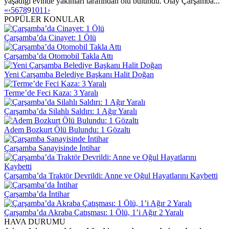
yaşadığı evinde yakınları tarafından ölü bulundu. Olay Çarşamba...
«
‹
5
6
7
8
9
10
11
›
POPÜLER KONULAR
Çarşamba’da Cinayet: 1 Ölü
Çarşamba’da Otomobil Takla Attı
Yeni Çarşamba Belediye Başkanı Halit Doğan
Terme’de Feci Kaza: 3 Yaralı
Çarşamba’da Silahlı Saldırı: 1 Ağır Yaralı
Adem Bozkurt Ölü Bulundu: 1 Gözaltı
Çarşamba Sanayisinde İntihar
Çarşamba’da Traktör Devrildi: Anne ve Oğul Hayatlarını Kaybetti
Çarşamba’da İntihar
Çarşamba’da Akraba Çatışması: 1 Ölü, 1’i Ağır 2 Yaralı
HAVA DURUMU