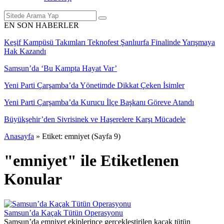
EN SON HABERLER
Keşif Kampüsü Takımları Teknofest Şanlıurfa Finalinde Yarışmaya
Hak Kazandı
Samsun’da ‘Bu Kampta Hayat Var’
Yeni Parti Çarşamba’da Yönetimde Dikkat Çeken İsimler
Yeni Parti Çarşamba’da Kurucu İlçe Başkanı Göreve Atandı
Büyükşehir’den Sivrisinek ve Haşerelere Karşı Mücadele
Anasayfa
»
Etiket: emniyet
(Sayfa 9)
"emniyet" ile Etiketlenen
Konular
Samsun’da Kaçak Tütün Operasyonu
Samsun’da emniyet ekiplerince gerçekleştirilen kaçak tütün