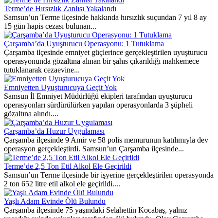
Terme’de Hırsızlık Zanlısı Yakalandı
Samsun’un Terme ilçesinde hakkında hırsızlık suçundan 7 yıl 8 ay
15 gün hapis cezası bulunan...
Çarşamba’da Uyuşturucu Operasyonu: 1 Tutuklama
Çarşamba ilçesinde emniyet güçlerince gerçekleştirilen uyuşturucu
operasyonunda gözaltına alınan bir şahıs çıkarıldığı mahkemece
tutuklanarak cezaevine...
Emniyetten Uyuşturucuya Geçit Yok
Samsun İl Emniyet Müdürlüğü ekipleri tarafından uyuşturucu
operasyonları sürdürülürken yapılan operasyonlarda 3 şüpheli
gözaltına alındı....
Çarşamba’da Huzur Uygulaması
Çarşamba ilçesinde 9 Amir ve 58 polis memurunun katılımıyla dev
operasyon gerçekleştirdi. Samsun’un Çarşamba ilçesinde...
Terme’de 2,5 Ton Etil Alkol Ele Geçirildi
Samsun’un Terme ilçesinde bir işyerine gerçekleştirilen operasyonda
2 ton 652 litre etil alkol ele geçirildi....
Yaşlı Adam Evinde Ölü Bulundu
Çarşamba ilçesinde 75 yaşındaki Selahettin Kocabaş, yalnız