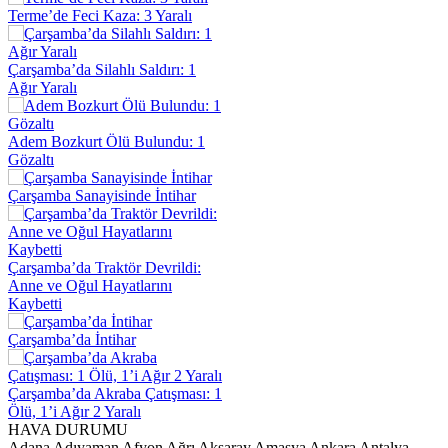
Terme’de Feci Kaza: 3 Yaralı
Çarşamba’da Silahlı Saldırı: 1
Ağır Yaralı
Adem Bozkurt Ölü Bulundu: 1
Gözaltı
Çarşamba Sanayisinde İntihar
Çarşamba’da Traktör Devrildi:
Anne ve Oğul Hayatlarını
Kaybetti
Çarşamba’da İntihar
Çarşamba’da Akraba Çatışması: 1
Ölü, 1’i Ağır 2 Yaralı
HAVA DURUMU
Adana
Adıyaman
Afyon
Ağrı
Aksaray
Amasya
Ankara
Antalya