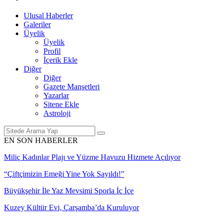
Ulusal Haberler
Galeriler
Üyelik
Üyelik
Profil
İçerik Ekle
Diğer
Diğer
Gazete Manşetleri
Yazarlar
Sitene Ekle
Astroloji
EN SON HABERLER
Miliç Kadınlar Plajı ve Yüzme Havuzu Hizmete Açılıyor
“Çiftçimizin Emeği Yine Yok Sayıldı!”
Büyükşehir İle Yaz Mevsimi Sporla İç İçe
Kuzey Kültür Evi, Çarşamba’da Kuruluyor