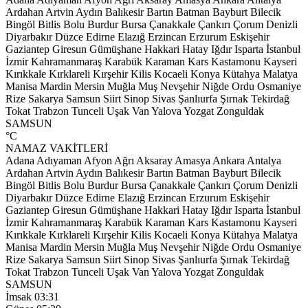
Ardahan
Artvin
Aydın
Balıkesir
Bartın
Batman
Bayburt
Bilecik
Bingöl
Bitlis
Bolu
Burdur
Bursa
Çanakkale
Çankırı
Çorum
Denizli
Diyarbakır
Düzce
Edirne
Elazığ
Erzincan
Erzurum
Eskişehir
Gaziantep
Giresun
Gümüşhane
Hakkari
Hatay
Iğdır
Isparta
İstanbul
İzmir
Kahramanmaraş
Karabük
Karaman
Kars
Kastamonu
Kayseri
Kırıkkale
Kırklareli
Kırşehir
Kilis
Kocaeli
Konya
Kütahya
Malatya
Manisa
Mardin
Mersin
Muğla
Muş
Nevşehir
Niğde
Ordu
Osmaniye
Rize
Sakarya
Samsun
Siirt
Sinop
Sivas
Şanlıurfa
Şırnak
Tekirdağ
Tokat
Trabzon
Tunceli
Uşak
Van
Yalova
Yozgat
Zonguldak
SAMSUN
°C
NAMAZ VAKİTLERİ
Adana
Adıyaman
Afyon
Ağrı
Aksaray
Amasya
Ankara
Antalya
Ardahan
Artvin
Aydın
Balıkesir
Bartın
Batman
Bayburt
Bilecik
Bingöl
Bitlis
Bolu
Burdur
Bursa
Çanakkale
Çankırı
Çorum
Denizli
Diyarbakır
Düzce
Edirne
Elazığ
Erzincan
Erzurum
Eskişehir
Gaziantep
Giresun
Gümüşhane
Hakkari
Hatay
Iğdır
Isparta
İstanbul
İzmir
Kahramanmaraş
Karabük
Karaman
Kars
Kastamonu
Kayseri
Kırıkkale
Kırklareli
Kırşehir
Kilis
Kocaeli
Konya
Kütahya
Malatya
Manisa
Mardin
Mersin
Muğla
Muş
Nevşehir
Niğde
Ordu
Osmaniye
Rize
Sakarya
Samsun
Siirt
Sinop
Sivas
Şanlıurfa
Şırnak
Tekirdağ
Tokat
Trabzon
Tunceli
Uşak
Van
Yalova
Yozgat
Zonguldak
SAMSUN
İmsak
03:31