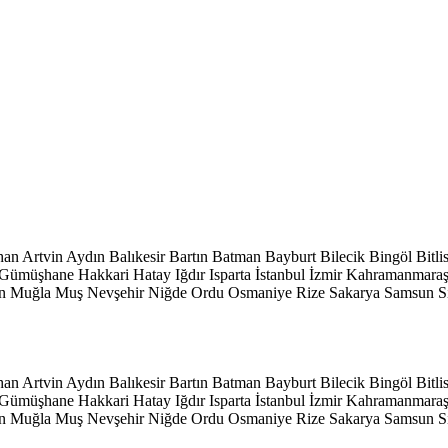
han
Artvin
Aydın
Balıkesir
Bartın
Batman
Bayburt
Bilecik
Bingöl
Bitli
Gümüşhane
Hakkari
Hatay
Iğdır
Isparta
İstanbul
İzmir
Kahramanmara
n
Muğla
Muş
Nevşehir
Niğde
Ordu
Osmaniye
Rize
Sakarya
Samsun
S
han
Artvin
Aydın
Balıkesir
Bartın
Batman
Bayburt
Bilecik
Bingöl
Bitli
Gümüşhane
Hakkari
Hatay
Iğdır
Isparta
İstanbul
İzmir
Kahramanmara
n
Muğla
Muş
Nevşehir
Niğde
Ordu
Osmaniye
Rize
Sakarya
Samsun
S