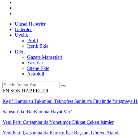
Ulusal Haberler
Galeriler
Üyelik
Profil
İçerik Ekle
Diğer
Gazete Manşetleri
Yazarlar
Sitene Ekle
Astroloji
EN SON HABERLER
Keşif Kampüsü Takımları Teknofest Şanlıurfa Finalinde Yarışmaya 
Samsun’da ‘Bu Kampta Hayat Var’
Yeni Parti Çarşamba’da Yönetimde Dikkat Çeken İsimler
Yeni Parti Çarşamba’da Kurucu İlçe Başkanı Göreve Atandı