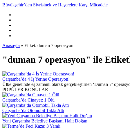
Büyükşehir’den Sivrisinek ve Haşerelere Karşı Mücadele
Anasayfa
»
Etiket: duman 7 operasyon
"duman 7 operasyon" ile Etike
Çarşamba’da 4 İş Yerine Operasyon!
Ülke genelinde eş zamanlı olarak gerçekleştirilen ‘Duman-7’ operasyo
POPÜLER KONULAR
Çarşamba’da Cinayet: 1 Ölü
Çarşamba’da Otomobil Takla Attı
Yeni Çarşamba Belediye Başkanı Halit Doğan