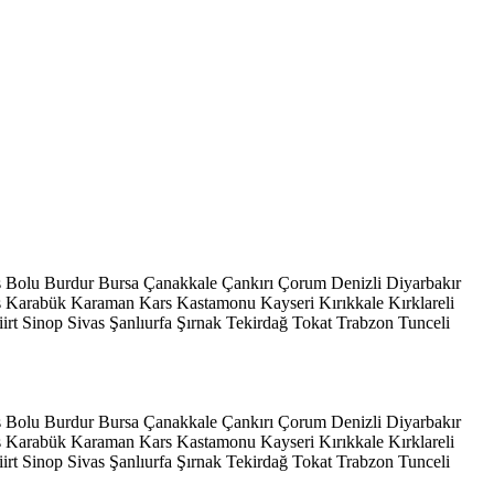
s
Bolu
Burdur
Bursa
Çanakkale
Çankırı
Çorum
Denizli
Diyarbakır
ş
Karabük
Karaman
Kars
Kastamonu
Kayseri
Kırıkkale
Kırklareli
iirt
Sinop
Sivas
Şanlıurfa
Şırnak
Tekirdağ
Tokat
Trabzon
Tunceli
s
Bolu
Burdur
Bursa
Çanakkale
Çankırı
Çorum
Denizli
Diyarbakır
ş
Karabük
Karaman
Kars
Kastamonu
Kayseri
Kırıkkale
Kırklareli
iirt
Sinop
Sivas
Şanlıurfa
Şırnak
Tekirdağ
Tokat
Trabzon
Tunceli