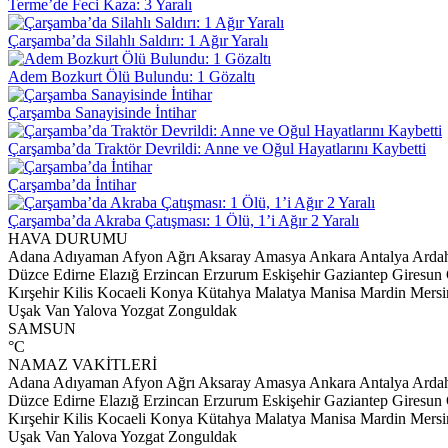
Terme’de Feci Kaza: 3 Yaralı
Çarşamba’da Silahlı Saldırı: 1 Ağır Yaralı
Adem Bozkurt Ölü Bulundu: 1 Gözaltı
Çarşamba Sanayisinde İntihar
Çarşamba’da Traktör Devrildi: Anne ve Oğul Hayatlarını Kaybetti
Çarşamba’da İntihar
Çarşamba’da Akraba Çatışması: 1 Ölü, 1’i Ağır 2 Yaralı
HAVA DURUMU
Adana
Adıyaman
Afyon
Ağrı
Aksaray
Amasya
Ankara
Antalya
Arda
Düzce
Edirne
Elazığ
Erzincan
Erzurum
Eskişehir
Gaziantep
Giresun
Kırşehir
Kilis
Kocaeli
Konya
Kütahya
Malatya
Manisa
Mardin
Mersi
Uşak
Van
Yalova
Yozgat
Zonguldak
SAMSUN
°C
NAMAZ VAKİTLERİ
Adana
Adıyaman
Afyon
Ağrı
Aksaray
Amasya
Ankara
Antalya
Arda
Düzce
Edirne
Elazığ
Erzincan
Erzurum
Eskişehir
Gaziantep
Giresun
Kırşehir
Kilis
Kocaeli
Konya
Kütahya
Malatya
Manisa
Mardin
Mersi
Uşak
Van
Yalova
Yozgat
Zonguldak