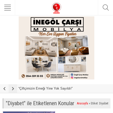
“Çiftçimizin Emeği Yine Yok Sayıldı!”
B
"Diyabet" ile Etiketlenen Konular
Anasayfa
»
Etiket: Diyabet