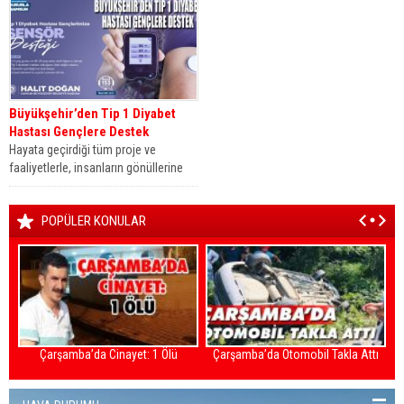
Büyükşehir’den Tip 1 Diyabet
Hastası Gençlere Destek
Hayata geçirdiği tüm proje ve
faaliyetlerle, insanların gönüllerine
dokunan ve gençlerin daima yanında
olan Samsun...
POPÜLER KONULAR
Çarşamba’da Cinayet: 1 Ölü
Çarşamba’da Otomobil Takla Attı