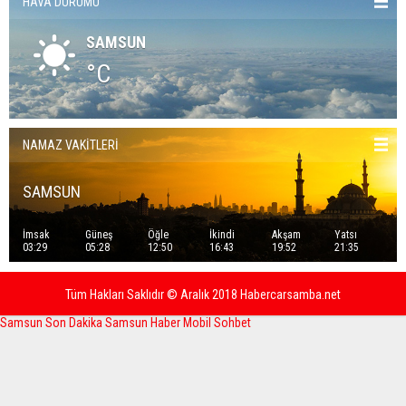
HAVA DURUMU
SAMSUN
°C
NAMAZ VAKİTLERİ
SAMSUN
İmsak
Güneş
Öğle
İkindi
Akşam
Yatsı
03:29
05:28
12:50
16:43
19:52
21:35
Tüm Hakları Saklıdır © Aralık 2018 Habercarsamba.net
Samsun Son Dakika
Samsun Haber
Mobil Sohbet