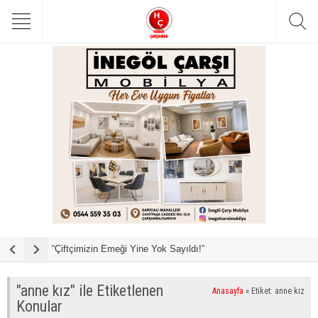
“Çiftçimizin Emeği Yine Yok Sayıldı!”
B
"anne kız" ile Etiketlenen
Anasayfa
»
Etiket: anne kız
Konular