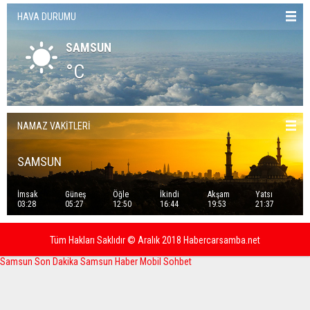
HAVA DURUMU
SAMSUN
°C
NAMAZ VAKİTLERİ
SAMSUN
İmsak
Güneş
Öğle
İkindi
Akşam
Yatsı
03:28
05:27
12:50
16:44
19:53
21:37
Tüm Hakları Saklıdır © Aralık 2018 Habercarsamba.net
Samsun Son Dakika
Samsun Haber
Mobil Sohbet