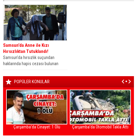
Samsun’da Anne ile Kızı
Hırsızlıktan Tutuklandı!
Samsun’da hırsızlık suçundan
haklarında hapis cezası bulunan
anne ile kızı yakalandı. Emniyet
Müdürlüğü Asayiş Şubesi...
POPÜLER KONULAR
Çarşamba’da Cinayet: 1 Ölü
Çarşamba’da Otomobil Takla Attı