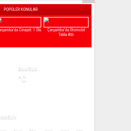
POPÜLER KONULAR
rşamba’da Cinayet: 1 Ölü
Çarşamba’da Otomobil
Yeni Çarşamba Beledi
Takla Attı
Başkanı Halit Doğan
AVA DURUMU
SAMSUN
°C
AMAZ VAKİTLERİ
SAMSUN