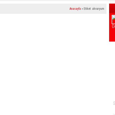
Anasayfa
»
Etiket: akvaryum
Ça
H
N