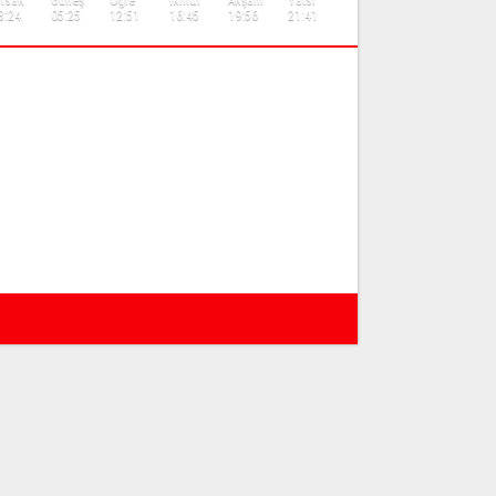
msak
Güneş
Öğle
İkindi
Akşam
Yatsı
3:24
05:25
12:51
16:45
19:56
21:41