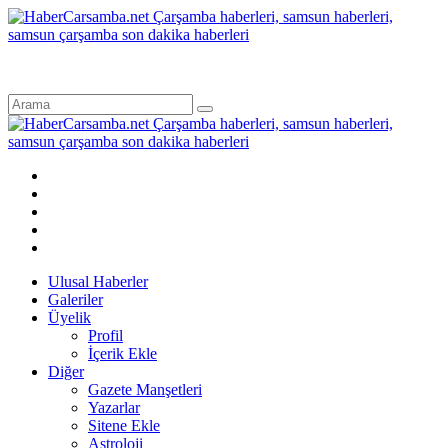
Ulusal Haberler
Galeriler
Üyelik
Profil
İçerik Ekle
Diğer
Gazete Manşetleri
Yazarlar
Sitene Ekle
Astroloji