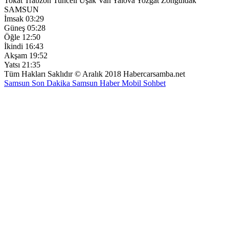
Tokat
Trabzon
Tunceli
Uşak
Van
Yalova
Yozgat
Zonguldak
SAMSUN
İmsak
03:29
Güneş
05:28
Öğle
12:50
İkindi
16:43
Akşam
19:52
Yatsı
21:35
Tüm Hakları Saklıdır © Aralık 2018 Habercarsamba.net
Samsun Son Dakika
Samsun Haber
Mobil Sohbet