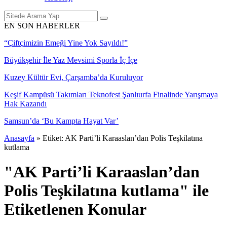
EN SON HABERLER
“Çiftçimizin Emeği Yine Yok Sayıldı!”
Büyükşehir İle Yaz Mevsimi Sporla İç İçe
Kuzey Kültür Evi, Çarşamba’da Kuruluyor
Keşif Kampüsü Takımları Teknofest Şanlıurfa Finalinde Yarışmaya
Hak Kazandı
Samsun’da ‘Bu Kampta Hayat Var’
Anasayfa
»
Etiket: AK Parti’li Karaaslan’dan Polis Teşkilatına
kutlama
"AK Parti’li Karaaslan’dan
Polis Teşkilatına kutlama" ile
Etiketlenen Konular