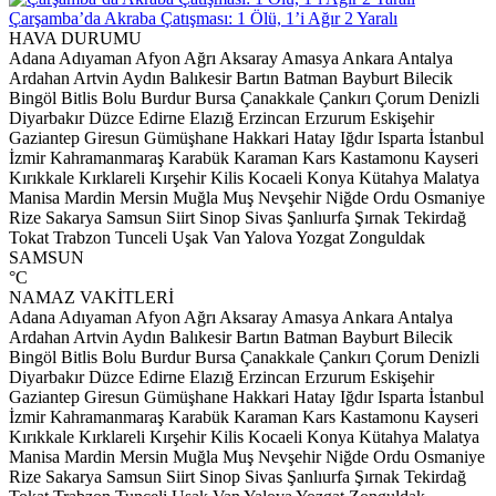
Çarşamba’da Akraba Çatışması: 1 Ölü, 1’i Ağır 2 Yaralı
HAVA DURUMU
Adana
Adıyaman
Afyon
Ağrı
Aksaray
Amasya
Ankara
Antalya
Ardahan
Artvin
Aydın
Balıkesir
Bartın
Batman
Bayburt
Bilecik
Bingöl
Bitlis
Bolu
Burdur
Bursa
Çanakkale
Çankırı
Çorum
Denizli
Diyarbakır
Düzce
Edirne
Elazığ
Erzincan
Erzurum
Eskişehir
Gaziantep
Giresun
Gümüşhane
Hakkari
Hatay
Iğdır
Isparta
İstanbul
İzmir
Kahramanmaraş
Karabük
Karaman
Kars
Kastamonu
Kayseri
Kırıkkale
Kırklareli
Kırşehir
Kilis
Kocaeli
Konya
Kütahya
Malatya
Manisa
Mardin
Mersin
Muğla
Muş
Nevşehir
Niğde
Ordu
Osmaniye
Rize
Sakarya
Samsun
Siirt
Sinop
Sivas
Şanlıurfa
Şırnak
Tekirdağ
Tokat
Trabzon
Tunceli
Uşak
Van
Yalova
Yozgat
Zonguldak
SAMSUN
°C
NAMAZ VAKİTLERİ
Adana
Adıyaman
Afyon
Ağrı
Aksaray
Amasya
Ankara
Antalya
Ardahan
Artvin
Aydın
Balıkesir
Bartın
Batman
Bayburt
Bilecik
Bingöl
Bitlis
Bolu
Burdur
Bursa
Çanakkale
Çankırı
Çorum
Denizli
Diyarbakır
Düzce
Edirne
Elazığ
Erzincan
Erzurum
Eskişehir
Gaziantep
Giresun
Gümüşhane
Hakkari
Hatay
Iğdır
Isparta
İstanbul
İzmir
Kahramanmaraş
Karabük
Karaman
Kars
Kastamonu
Kayseri
Kırıkkale
Kırklareli
Kırşehir
Kilis
Kocaeli
Konya
Kütahya
Malatya
Manisa
Mardin
Mersin
Muğla
Muş
Nevşehir
Niğde
Ordu
Osmaniye
Rize
Sakarya
Samsun
Siirt
Sinop
Sivas
Şanlıurfa
Şırnak
Tekirdağ