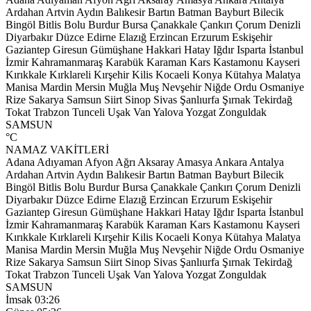
Ardahan
Artvin
Aydın
Balıkesir
Bartın
Batman
Bayburt
Bilecik
Bingöl
Bitlis
Bolu
Burdur
Bursa
Çanakkale
Çankırı
Çorum
Denizli
Diyarbakır
Düzce
Edirne
Elazığ
Erzincan
Erzurum
Eskişehir
Gaziantep
Giresun
Gümüşhane
Hakkari
Hatay
Iğdır
Isparta
İstanbul
İzmir
Kahramanmaraş
Karabük
Karaman
Kars
Kastamonu
Kayseri
Kırıkkale
Kırklareli
Kırşehir
Kilis
Kocaeli
Konya
Kütahya
Malatya
Manisa
Mardin
Mersin
Muğla
Muş
Nevşehir
Niğde
Ordu
Osmaniye
Rize
Sakarya
Samsun
Siirt
Sinop
Sivas
Şanlıurfa
Şırnak
Tekirdağ
Tokat
Trabzon
Tunceli
Uşak
Van
Yalova
Yozgat
Zonguldak
SAMSUN
°C
NAMAZ VAKİTLERİ
Adana
Adıyaman
Afyon
Ağrı
Aksaray
Amasya
Ankara
Antalya
Ardahan
Artvin
Aydın
Balıkesir
Bartın
Batman
Bayburt
Bilecik
Bingöl
Bitlis
Bolu
Burdur
Bursa
Çanakkale
Çankırı
Çorum
Denizli
Diyarbakır
Düzce
Edirne
Elazığ
Erzincan
Erzurum
Eskişehir
Gaziantep
Giresun
Gümüşhane
Hakkari
Hatay
Iğdır
Isparta
İstanbul
İzmir
Kahramanmaraş
Karabük
Karaman
Kars
Kastamonu
Kayseri
Kırıkkale
Kırklareli
Kırşehir
Kilis
Kocaeli
Konya
Kütahya
Malatya
Manisa
Mardin
Mersin
Muğla
Muş
Nevşehir
Niğde
Ordu
Osmaniye
Rize
Sakarya
Samsun
Siirt
Sinop
Sivas
Şanlıurfa
Şırnak
Tekirdağ
Tokat
Trabzon
Tunceli
Uşak
Van
Yalova
Yozgat
Zonguldak
SAMSUN
İmsak
03:26