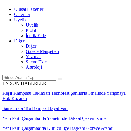
Ulusal Haberler
Galeriler
Üyelik
Üyelik
Profil
İçerik Ekle
Diğer
Diğer
Gazete Manşetleri
Yazarlar
Sitene Ekle
Astroloji
EN SON HABERLER
Keşif Kampüsü Takımları Teknofest Şanlıurfa Finalinde Yarışmaya
Hak Kazandı
Samsun’da ‘Bu Kampta Hayat Var’
Yeni Parti Çarşamba’da Yönetimde Dikkat Çeken İsimler
Yeni Parti Çarşamba’da Kurucu İlçe Başkanı Göreve Atandı