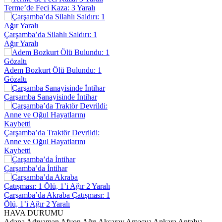
Terme’de Feci Kaza: 3 Yaralı
Çarşamba’da Silahlı Saldırı: 1
Ağır Yaralı
Adem Bozkurt Ölü Bulundu: 1
Gözaltı
Çarşamba Sanayisinde İntihar
Çarşamba’da Traktör Devrildi:
Anne ve Oğul Hayatlarını
Kaybetti
Çarşamba’da İntihar
Çarşamba’da Akraba Çatışması: 1
Ölü, 1’i Ağır 2 Yaralı
HAVA DURUMU
Adana
Adıyaman
Afyon
Ağrı
Aksaray
Amasya
Ankara
Antalya