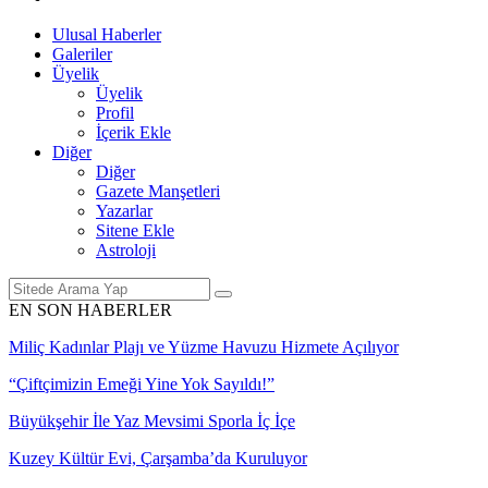
Ulusal Haberler
Galeriler
Üyelik
Üyelik
Profil
İçerik Ekle
Diğer
Diğer
Gazete Manşetleri
Yazarlar
Sitene Ekle
Astroloji
EN SON HABERLER
Miliç Kadınlar Plajı ve Yüzme Havuzu Hizmete Açılıyor
“Çiftçimizin Emeği Yine Yok Sayıldı!”
Büyükşehir İle Yaz Mevsimi Sporla İç İçe
Kuzey Kültür Evi, Çarşamba’da Kuruluyor