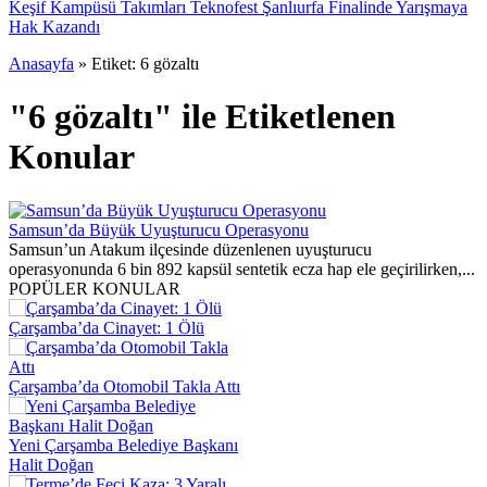
Keşif Kampüsü Takımları Teknofest Şanlıurfa Finalinde Yarışmaya
Hak Kazandı
Anasayfa
»
Etiket: 6 gözaltı
"6 gözaltı" ile Etiketlenen
Konular
Samsun’da Büyük Uyuşturucu Operasyonu
Samsun’un Atakum ilçesinde düzenlenen uyuşturucu
operasyonunda 6 bin 892 kapsül sentetik ecza hap ele geçirilirken,...
POPÜLER KONULAR
Çarşamba’da Cinayet: 1 Ölü
Çarşamba’da Otomobil Takla Attı
Yeni Çarşamba Belediye Başkanı
Halit Doğan