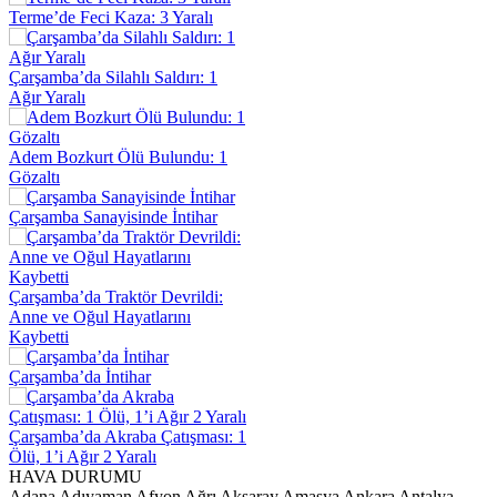
Terme’de Feci Kaza: 3 Yaralı
Çarşamba’da Silahlı Saldırı: 1
Ağır Yaralı
Adem Bozkurt Ölü Bulundu: 1
Gözaltı
Çarşamba Sanayisinde İntihar
Çarşamba’da Traktör Devrildi:
Anne ve Oğul Hayatlarını
Kaybetti
Çarşamba’da İntihar
Çarşamba’da Akraba Çatışması: 1
Ölü, 1’i Ağır 2 Yaralı
HAVA DURUMU
Adana
Adıyaman
Afyon
Ağrı
Aksaray
Amasya
Ankara
Antalya