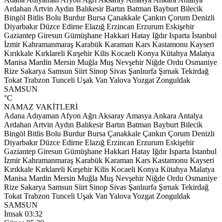
Ardahan
Artvin
Aydın
Balıkesir
Bartın
Batman
Bayburt
Bilecik
Bingöl
Bitlis
Bolu
Burdur
Bursa
Çanakkale
Çankırı
Çorum
Denizli
Diyarbakır
Düzce
Edirne
Elazığ
Erzincan
Erzurum
Eskişehir
Gaziantep
Giresun
Gümüşhane
Hakkari
Hatay
Iğdır
Isparta
İstanbul
İzmir
Kahramanmaraş
Karabük
Karaman
Kars
Kastamonu
Kayseri
Kırıkkale
Kırklareli
Kırşehir
Kilis
Kocaeli
Konya
Kütahya
Malatya
Manisa
Mardin
Mersin
Muğla
Muş
Nevşehir
Niğde
Ordu
Osmaniye
Rize
Sakarya
Samsun
Siirt
Sinop
Sivas
Şanlıurfa
Şırnak
Tekirdağ
Tokat
Trabzon
Tunceli
Uşak
Van
Yalova
Yozgat
Zonguldak
SAMSUN
°C
NAMAZ VAKİTLERİ
Adana
Adıyaman
Afyon
Ağrı
Aksaray
Amasya
Ankara
Antalya
Ardahan
Artvin
Aydın
Balıkesir
Bartın
Batman
Bayburt
Bilecik
Bingöl
Bitlis
Bolu
Burdur
Bursa
Çanakkale
Çankırı
Çorum
Denizli
Diyarbakır
Düzce
Edirne
Elazığ
Erzincan
Erzurum
Eskişehir
Gaziantep
Giresun
Gümüşhane
Hakkari
Hatay
Iğdır
Isparta
İstanbul
İzmir
Kahramanmaraş
Karabük
Karaman
Kars
Kastamonu
Kayseri
Kırıkkale
Kırklareli
Kırşehir
Kilis
Kocaeli
Konya
Kütahya
Malatya
Manisa
Mardin
Mersin
Muğla
Muş
Nevşehir
Niğde
Ordu
Osmaniye
Rize
Sakarya
Samsun
Siirt
Sinop
Sivas
Şanlıurfa
Şırnak
Tekirdağ
Tokat
Trabzon
Tunceli
Uşak
Van
Yalova
Yozgat
Zonguldak
SAMSUN
İmsak
03:32