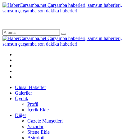
Ulusal Haberler
Galeriler
Üyelik
Profil
İçerik Ekle
Diğer
Gazete Manşetleri
Yazarlar
Sitene Ekle
Astroloji