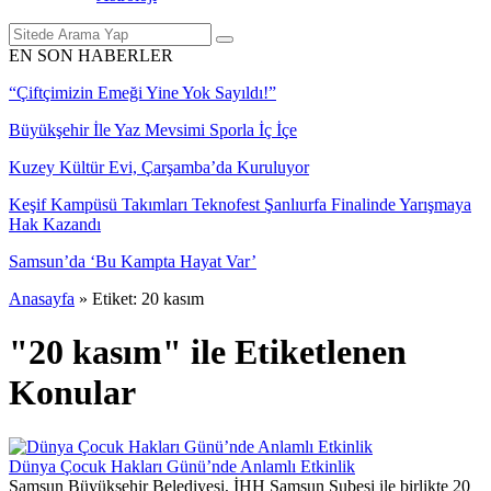
EN SON HABERLER
“Çiftçimizin Emeği Yine Yok Sayıldı!”
Büyükşehir İle Yaz Mevsimi Sporla İç İçe
Kuzey Kültür Evi, Çarşamba’da Kuruluyor
Keşif Kampüsü Takımları Teknofest Şanlıurfa Finalinde Yarışmaya
Hak Kazandı
Samsun’da ‘Bu Kampta Hayat Var’
Anasayfa
»
Etiket: 20 kasım
"20 kasım" ile Etiketlenen
Konular
Dünya Çocuk Hakları Günü’nde Anlamlı Etkinlik
Samsun Büyükşehir Belediyesi, İHH Samsun Şubesi ile birlikte 20