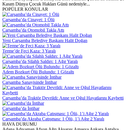
Kasım Dünya Çocuk Hakları Günü nedeniyle...
POPÜLER KONULAR
Çarşamba’da Cinayet: 1 Ölü
Çarşamba’da Otomobil Takla Attı
Yeni Çarşamba Belediye Başkanı Halit Doğan
Terme’de Feci Kaza: 3 Yaralı
Çarşamba’da Silahlı Saldırı: 1 Ağır Yaralı
Adem Bozkurt Ölü Bulundu: 1 Gözaltı
Çarşamba Sanayisinde İntihar
Çarşamba’da Traktör Devrildi: Anne ve Oğul Hayatlarını Kaybetti
Çarşamba’da İntihar
Çarşamba’da Akraba Çatışması: 1 Ölü, 1’i Ağır 2 Yaralı
HAVA DURUMU
Adana
Adıyaman
Afyon
Ağrı
Aksaray
Amasya
Ankara
Antalya