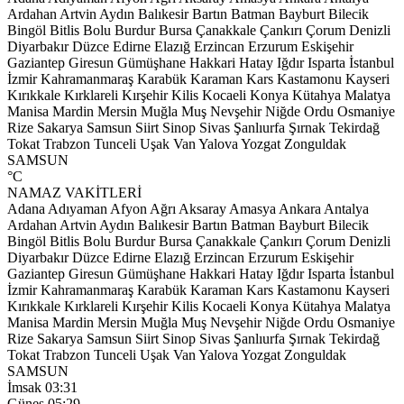
Ardahan
Artvin
Aydın
Balıkesir
Bartın
Batman
Bayburt
Bilecik
Bingöl
Bitlis
Bolu
Burdur
Bursa
Çanakkale
Çankırı
Çorum
Denizli
Diyarbakır
Düzce
Edirne
Elazığ
Erzincan
Erzurum
Eskişehir
Gaziantep
Giresun
Gümüşhane
Hakkari
Hatay
Iğdır
Isparta
İstanbul
İzmir
Kahramanmaraş
Karabük
Karaman
Kars
Kastamonu
Kayseri
Kırıkkale
Kırklareli
Kırşehir
Kilis
Kocaeli
Konya
Kütahya
Malatya
Manisa
Mardin
Mersin
Muğla
Muş
Nevşehir
Niğde
Ordu
Osmaniye
Rize
Sakarya
Samsun
Siirt
Sinop
Sivas
Şanlıurfa
Şırnak
Tekirdağ
Tokat
Trabzon
Tunceli
Uşak
Van
Yalova
Yozgat
Zonguldak
SAMSUN
°C
NAMAZ VAKİTLERİ
Adana
Adıyaman
Afyon
Ağrı
Aksaray
Amasya
Ankara
Antalya
Ardahan
Artvin
Aydın
Balıkesir
Bartın
Batman
Bayburt
Bilecik
Bingöl
Bitlis
Bolu
Burdur
Bursa
Çanakkale
Çankırı
Çorum
Denizli
Diyarbakır
Düzce
Edirne
Elazığ
Erzincan
Erzurum
Eskişehir
Gaziantep
Giresun
Gümüşhane
Hakkari
Hatay
Iğdır
Isparta
İstanbul
İzmir
Kahramanmaraş
Karabük
Karaman
Kars
Kastamonu
Kayseri
Kırıkkale
Kırklareli
Kırşehir
Kilis
Kocaeli
Konya
Kütahya
Malatya
Manisa
Mardin
Mersin
Muğla
Muş
Nevşehir
Niğde
Ordu
Osmaniye
Rize
Sakarya
Samsun
Siirt
Sinop
Sivas
Şanlıurfa
Şırnak
Tekirdağ
Tokat
Trabzon
Tunceli
Uşak
Van
Yalova
Yozgat
Zonguldak
SAMSUN
İmsak
03:31
Güneş
05:29